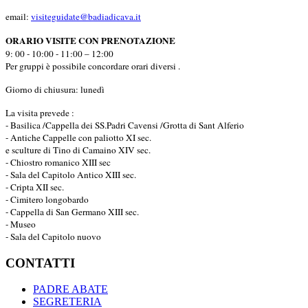
email:
visiteguidate@badiadicava.it
ORARIO VISITE CON PRENOTAZIONE
9: 00 - 10:00 - 11:00 – 12:00
Per gruppi è possibile concordare orari diversi .
Giorno di chiusura: lunedì
La visita prevede :
- Basilica /Cappella dei SS.Padri Cavensi /Grotta di Sant Alferio
- Antiche Cappelle con paliotto XI sec.
e sculture di Tino di Camaino XIV sec.
- Chiostro romanico XIII sec
- Sala del Capitolo Antico XIII sec.
- Cripta XII sec.
- Cimitero longobardo
- Cappella di San Germano XIII sec.
- Museo
- Sala del Capitolo nuovo
CONTATTI
PADRE ABATE
SEGRETERIA