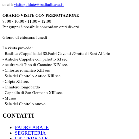
email:
visiteguidate@badiadicava.it
ORARIO VISITE CON PRENOTAZIONE
9: 00 - 10:00 - 11:00 – 12:00
Per gruppi è possibile concordare orari diversi .
Giorno di chiusura: lunedì
La visita prevede :
- Basilica /Cappella dei SS.Padri Cavensi /Grotta di Sant Alferio
- Antiche Cappelle con paliotto XI sec.
e sculture di Tino di Camaino XIV sec.
- Chiostro romanico XIII sec
- Sala del Capitolo Antico XIII sec.
- Cripta XII sec.
- Cimitero longobardo
- Cappella di San Germano XIII sec.
- Museo
- Sala del Capitolo nuovo
CONTATTI
PADRE ABATE
SEGRETERIA
CATTEDRALE