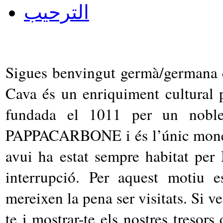
الترحيب
Sigues benvingut germà/germana d
Cava és un enriquiment cultural 
fundada el 1011 per un nobl
PAPPACARBONE i és l’únic monest
avui ha estat sempre habitat per
interrupció. Per aquest motiu 
mereixen la pena ser visitats. Si ve
te i mostrar-te els nostres tresors 