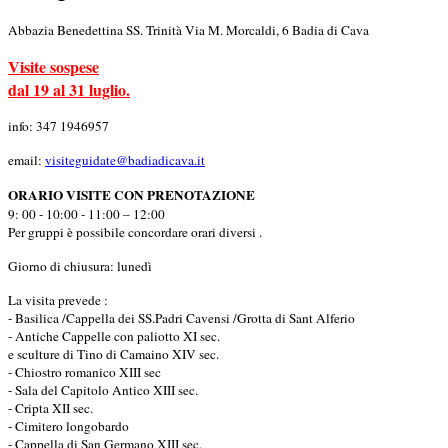
Abbazia Benedettina SS. Trinità Via M. Morcaldi, 6 Badia di Cava
Visite sospese
dal 19 al 31 luglio.
info: 347 1946957
email:
visiteguidate@badiadicava.it
ORARIO VISITE CON PRENOTAZIONE
9: 00 - 10:00 - 11:00 – 12:00
Per gruppi è possibile concordare orari diversi .
Giorno di chiusura: lunedì
La visita prevede :
- Basilica /Cappella dei SS.Padri Cavensi /Grotta di Sant Alferio
- Antiche Cappelle con paliotto XI sec.
e sculture di Tino di Camaino XIV sec.
- Chiostro romanico XIII sec
- Sala del Capitolo Antico XIII sec.
- Cripta XII sec.
- Cimitero longobardo
- Cappella di San Germano XIII sec.