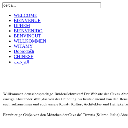
WELCOME
BIENVENUE
ПРИЕМ
BIENVENIDO
BENVINGUT
WILLKOMMEN
WITAMY
Dobrodošli
CHINESE
الترحيب
Willkommen deutschesprachige Brüder/Schwester! Der Website der Cavas Abtei 
einzige Kloster der Welt, das von der Gründung bis heute dauernd von den Bene
euch aufzunehmen und euch unsere Kunst-, Kultur-, Architektur- und Heiligkeit
Ehrerbietige Grüβe von den Mönchen der Cava de’ Tirrenis (Salerno, Italia) Abtei 