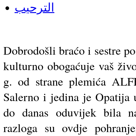
الترحيب
Dobrodošli braćo i sestre p
kulturno obogaćuje vaš živ
g. od strane plemića 
Salerno i jedina je Opatija 
do danas oduvijek bila na
razloga su ovdje pohranjen