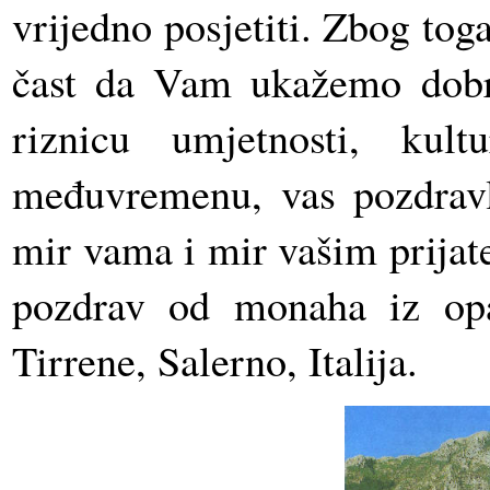
vrijedno posjetiti. Zbog toga
čast da Vam ukažemo dobr
riznicu umjetnosti, kul
međuvremenu, vas pozdra
mir vama i mir vašim prijat
pozdrav od monaha iz opa
Tirrene, Salerno, Italija.