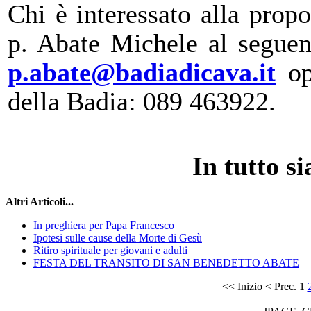
Chi è interessato alla propo
p. Abate
Michele
al seguent
p.abate@badiadicava.it
o
della Badia
:
089
463922
.
I
n tutto si
Altri Articoli...
In preghiera per Papa Francesco
Ipotesi sulle cause della Morte di Gesù
Ritiro spirituale per giovani e adulti
FESTA DEL TRANSITO DI SAN BENEDETTO ABATE
<<
Inizio
<
Prec.
1