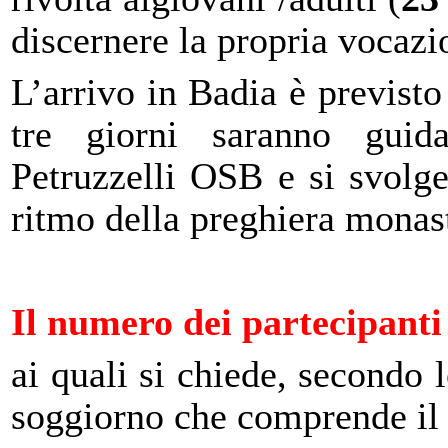
discernere la propria vocaz
L’ar
rivo in Badia è previsto
tre giorni
sar
anno
guid
Petruzzelli
OSB
e si svolge
ritmo d
ella preghiera monas
Il numero
dei partecipanti 
ai qu
a
li
si chiede, secondo l
so
g
giorno
che comprende il v