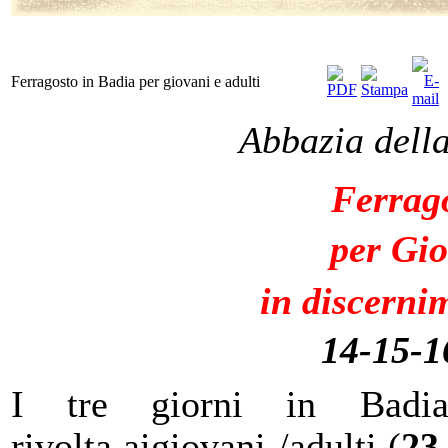
Ferragosto in Badia per giovani e adulti
Abbazia della
Ferrag
per
Gio
in discerni
14-15-1
I tre giorni in Badi
rivolta
a
i
giovani
/adulti
(
23