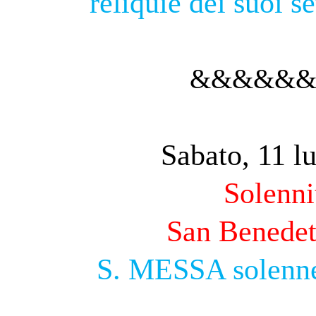
reliquie dei suoi se
&&&&&
Sabato, 11 l
Solenni
San Benedet
S. MESSA solenne 